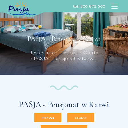
tel:
500 672 500
PASJA - Pensjonat w Karwi
Jesteś tutaj:
Pasja.eu
Oferta
PASJA - Pensjonat w Karwi
PASJA - Pensjonat w Karwi
POKOJE
STUDIA