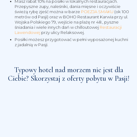
Masz rabat 10% na posiłki w lokalnych restauracjach.
Przepyszne zupy, naleśniki, dania mięsne i oczywiście
świeżą rybę zjeść można w barze
POEZJA SMAKU
(ok 100
metrów od Pasji) oraz w BOHO Restaurant Karwia przy ul.
Wojska Polskiego 79, wejście na plażę nr 48., pyszne
śniadania i wiele innych dań w chilloutowej
Restauracji
Lawendowej
przy ulicy Relaksowej.
Posiłki możesz przygotować w pełni wyposażonej kuchni
z jadalnią w Pasji.
Typowy hotel nad morzem nie jest dla
Ciebie? Skorzystaj z oferty pobytu w Pasji!