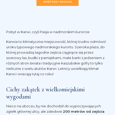
WNĘTRZA I OKOLICA
Pobyt w Karwi, czyli Pasja w nadmorskim kurorcie
Karwia to klimatyczna miejscowość, której trudno odmówić
uroku typowego nadmorskiego kurortu. Szeroka plaża, do
której prowadzą łagodne zejścia ciągnące się przez
sosnowy las, budki z pamiątkami, małe barki z jedzeniem z
różnych stron świata i tradycyjne kaszubskie gofry to tylko
nieliczne z wielu atutów Karwi. Letnicy uwielbiają klimat
Karwi i wracają tutaj co roku!
Cichy zakątek z wielkomiejskimi
wygodami
Nieco na uboczu, by nie dochodził do wypoczywających
zgiełk głównej ulicy, ale zaledwie
200 metrów od zejścia