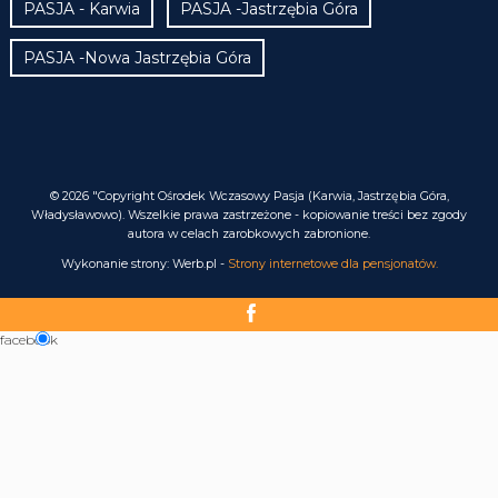
PASJA - Karwia
PASJA -Jastrzębia Góra
PASJA -Nowa Jastrzębia Góra
© 2026 "Copyright Ośrodek Wczasowy Pasja (Karwia, Jastrzębia Góra,
Władysławowo). Wszelkie prawa zastrzeżone - kopiowanie treści bez zgody
autora w celach zarobkowych zabronione.
Wykonanie strony: Werb.pl -
Strony internetowe dla pensjonatów.
facebook