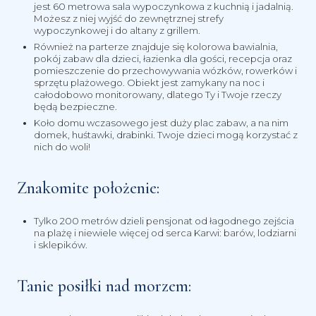
jest 60 metrowa sala wypoczynkowa z kuchnią i jadalnią.
Możesz z niej wyjść do zewnętrznej strefy
wypoczynkowej i do altany z grillem.
Również na parterze znajduje się kolorowa bawialnia,
pokój zabaw dla dzieci, łazienka dla gości, recepcja oraz
pomieszczenie do przechowywania wózków, rowerków i
sprzętu plażowego. Obiekt jest zamykany na noc i
całodobowo monitorowany, dlatego Ty i Twoje rzeczy
będą bezpieczne.
Koło domu wczasowego jest duży plac zabaw, a na nim
domek, huśtawki, drabinki. Twoje dzieci mogą korzystać z
nich do woli!
Znakomite położenie:
Tylko 200 metrów dzieli pensjonat od łagodnego zejścia
na plażę i niewiele więcej od serca Karwi: barów, lodziarni
i sklepików.
Tanie posiłki nad morzem: