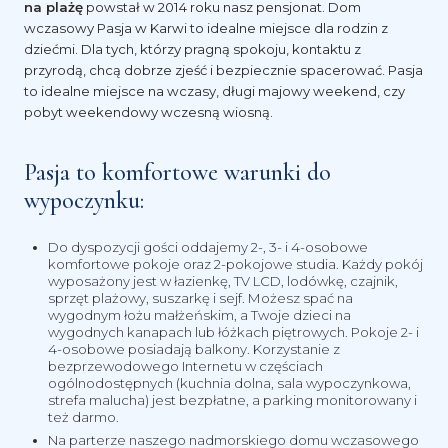
na plażę
powstał w 2014 roku nasz pensjonat. Dom
wczasowy Pasja w Karwi to idealne miejsce dla rodzin z
dziećmi. Dla tych, którzy pragną spokoju, kontaktu z
przyrodą, chcą dobrze zjeść i bezpiecznie spacerować. Pasja
to idealne miejsce na wczasy, długi majowy weekend, czy
pobyt weekendowy wczesną wiosną.
Pasja to komfortowe warunki do
wypoczynku:
Do dyspozycji gości oddajemy 2-, 3- i 4-osobowe
komfortowe pokoje oraz 2-pokojowe studia. Każdy pokój
wyposażony jest w łazienkę, TV LCD, lodówkę, czajnik,
sprzęt plażowy, suszarkę i sejf. Możesz spać na
wygodnym łożu małżeńskim, a Twoje dzieci na
wygodnych kanapach lub łóżkach piętrowych. Pokoje 2- i
4-osobowe posiadają balkony. Korzystanie z
bezprzewodowego Internetu w częściach
ogólnodostępnych (kuchnia dolna, sala wypoczynkowa,
strefa malucha) jest bezpłatne, a parking monitorowany i
też darmo.
Na parterze naszego nadmorskiego domu wczasowego