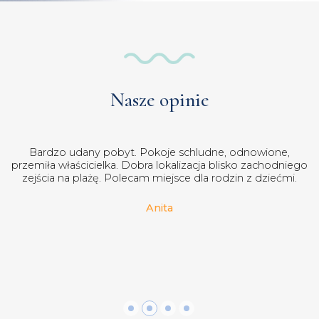
Nasze opinie
Spaliśmy w Nowej Pasji. Pokoje bardzo ładne, duże i
zadbane. Piękny balkon i łazienka. Obsługa bardzo miła i
pomocna. Z kuchni nie korzystaliśmy ale wyglądała bardzo
dobrze, dostępna jadalnia oraz pokój zabaw dla dzieci. W
budynku winda. Cena jak za takie warunki bardzo atrakcyjna.
Polecam! :)
Przemek