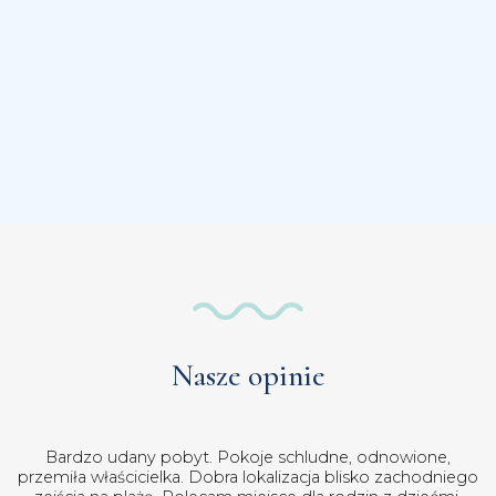
Nasze opinie
nowione,
Spaliśmy w Nowej Pasji. Pokoje bardzo ładn
 zachodniego
zadbane. Piękny balkon i łazienka. Obsługa b