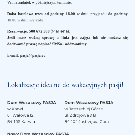
Vat na zadatek w późniejszym terminie.
Doba hotelowa trwa od godziny 16.00
w dniu przyjazdu
do godziny
10.00
w dniu wyjazdu.
(Marlena).
Rezerwacje:
500 672 500
Jeśli masz ważną sprawę a linia jest zajęta lub nie możesz się
dodzwonić proszę napisać SMSa - oddzwonimy.
E-mail:
pasja@pasja.eu
Lokalizacje idealne do wakacyjnych pasji!
Dom Wczasowy PASJA
Dom Wczasowy PASJA
w Karwi
w Jastrzębiej Górze
ul. Wałowa 12
ul. Zdrojowa 9 B
84-105 Karwia
84-104 Jastrzębia Góra
Nowy Dom Wczasowy PASJA