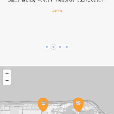
z dziećmi.
pomocna. Z kuchni nie korzystaliśmy ale wygl
dobrze, dostępna jadalnia oraz pokój zabaw d
budynku winda. Cena jak za takie warunki bardz
Polecam! :)
Przemek
+
−