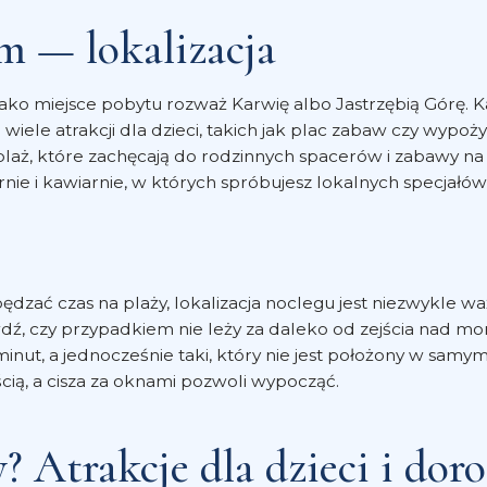
m — lokalizacja
 miejsce pobytu rozważ Karwię albo Jastrzębią Górę. Kar
wiele atrakcji dla dzieci, takich jak plac zabaw czy wypoż
h plaż, które zachęcają do rodzinnych spacerów i zabawy 
rnie i kawiarnie, w których spróbujesz lokalnych specjałów
 spędzać czas na plaży, lokalizacja noclegu jest niezwyk
ź, czy przypadkiem nie leży za daleko od zejścia nad mor
nut, a jednocześnie taki, który nie jest położony w samym
ią, a cisza za oknami pozwoli wypocząć.
 Atrakcje dla dzieci i doro