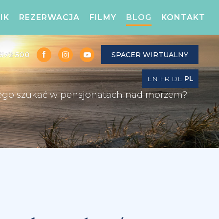
IK
REZERWACJA
FILMY
BLOG
KONTAKT
672 500
SPACER WIRTUALNY
EN
FR
DE
PL
 czego szukać w pensjonatach nad morzem?