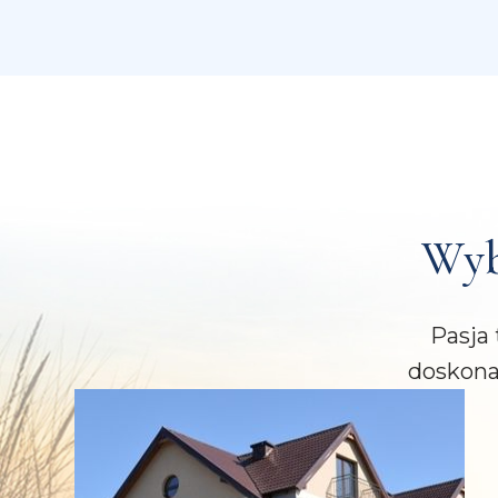
Wyb
Pasja 
doskona