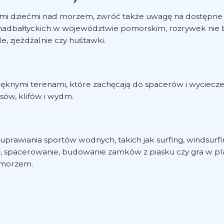
ymi dziećmi nad morzem, zwróć także uwagę na dostępne w
nadbałtyckich w województwie pomorskim, rozrywek nie br
e, zjeżdżalnie czy huśtawki.
ą pięknymi terenami, które zachęcają do spacerów i wyci
sów, klifów i wydm.
rawiania sportów wodnych, takich jak surfing, windsurfing
ię, spacerowanie, budowanie zamków z piasku czy gra w pl
 morzem.