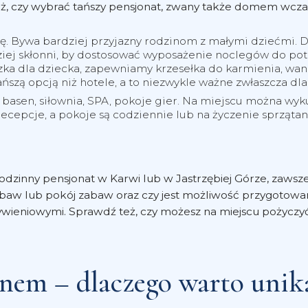
, czy wybrać tańszy pensjonat, zwany także domem wczas
ę. Bywa bardziej przyjazny rodzinom z małymi dziećmi. 
dziej skłonni, by dostosować wyposażenie noclegów do pot
 dla dziecka, zapewniamy krzesełka do karmienia, wani
ańszą opcją niż hotele, a to niezwykle ważne zwłaszcza d
k basen, siłownia, SPA, pokoje gier. Na miejscu można wy
 recepcje, a pokoje są codziennie lub na życzenie sprząta
rodzinny pensjonat w Karwi lub w Jastrzębiej Górze, zawsz
baw lub pokój zabaw oraz czy jest możliwość przygotowani
wieniowymi. Sprawdź też, czy możesz na miejscu pożyczyć 
nem – dlaczego warto unik