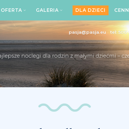
OFERTA
GALERIA
DLA DZIECI
CENN
pasja@pasja.eu
tel:
500 
ajlepsze noclegi dla rodzin z małymi dziećmi –