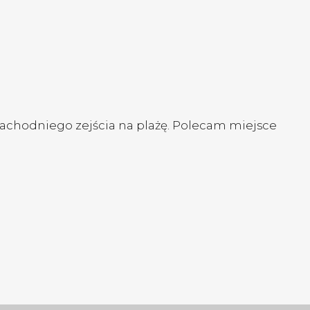
 zachodniego zejścia na plażę. Polecam miejsce
S