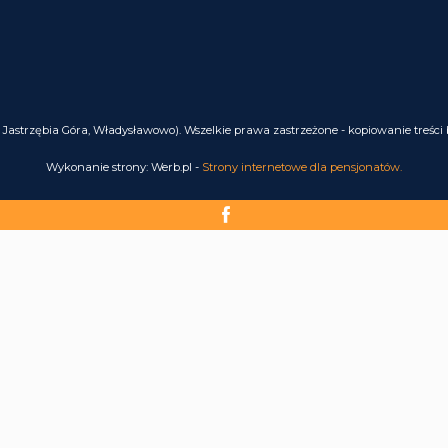
Jastrzębia Góra, Władysławowo). Wszelkie prawa zastrzeżone - kopiowanie treśc
Wykonanie strony: Werb.pl -
Strony internetowe dla pensjonatów.