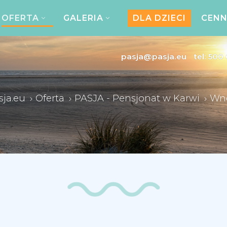
OFERTA
GALERIA
DLA DZIECI
CENN
pasja@pasja.eu
tel:
500 
sja.eu
Oferta
PASJA - Pensjonat w Karwi
Wnę