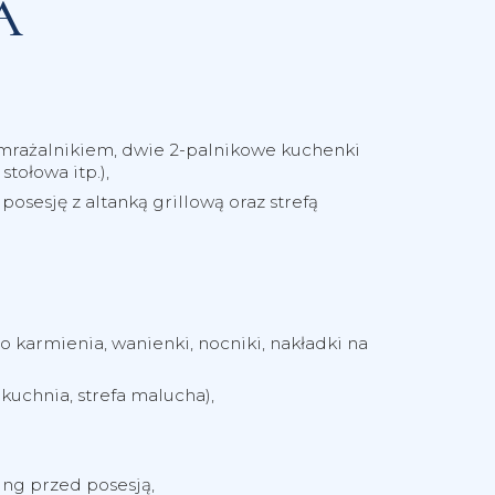
A
amrażalnikiem, dwie 2-palnikowe kuchenki
tołowa itp.),
osesję z altanką grillową oraz strefą
 karmienia, wanienki, nocniki, nakładki na
uchnia, strefa malucha),
ng przed posesją,