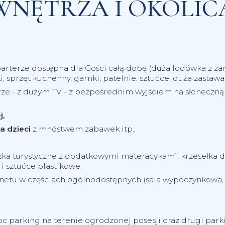
WNĘTRZA I OKOLIC
parterze dostępna dla Gości całą dobę (duża lodówka z z
 sprzęt kuchenny, garnki, patelnie, sztućce, duża zastawa s
ze - z dużym TV - z bezpośrednim wyjściem na słoneczną p
j,
a dzieci
z mnóstwem zabawek itp.,
zka turystyczne z dodatkowymi materacykami, krzesełka do
 i sztućce plastikowe.
etu w częściach ogólnodostępnych (sala wypoczynkowa, k
parking na terenie ogrodzonej posesji oraz drugi parki