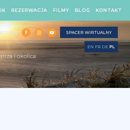
IK
REZERWACJA
FILMY
BLOG
KONTAKT
672 500
SPACER WIRTUALNY
EN
FR
DE
PL
trza i okolica