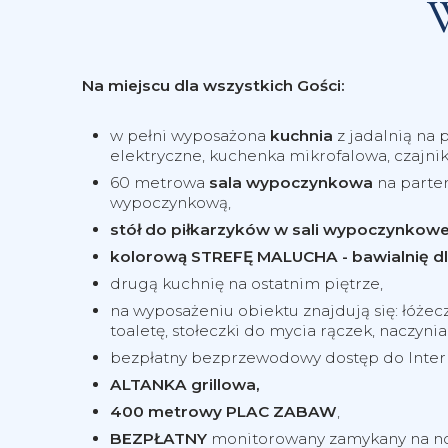
Na miejscu dla wszystkich Gości:
w pełni wyposażona
kuchnia
z jadalnią na 
elektryczne, kuchenka mikrofalowa, czajniki,
60 metrowa
sala wypoczynkowa
na parter
wypoczynkową,
stół do piłkarzyków w sali wypoczynkowe
kolorową STREFĘ MALUCHA - bawialnię dl
drugą kuchnię na ostatnim piętrze,
na wyposażeniu obiektu znajdują się: łóżec
toaletę, stołeczki do mycia rączek, naczynia
bezpłatny bezprzewodowy dostęp do Intern
ALTANKA grillowa,
400 metrowy PLAC ZABAW
,
BEZPŁATNY
monitorowany zamykany na noc 